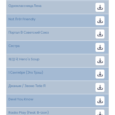
Одноклассница Лена
Not Лгбт Friendly
Портал В Советский Союз
Сестра
해장국 Hero's Soup
1 Сентября (Это Трэш)
Джаным / Звоню Тебе Я
Devil You Know
Radio Play (Feat. B-Lion)