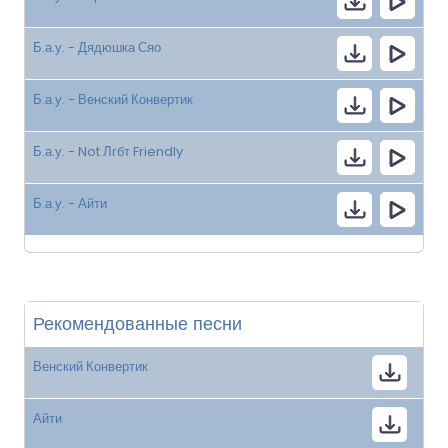
Б.а.у. - Дядюшка Сяо
Б.а.у. - Венский Конвертик
Б.а.у. - Not Лгбт Friendly
Б.а.у. - Айти
Рекомендованные песни
Венский Конвертик
Айти