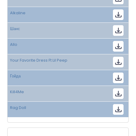
Alkaline
Шанс
Allo
Your Favorite Dress Ft Lil Peep
Гойда
Kill4Me
Rag Doll